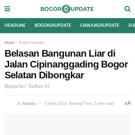
HEADLINE
BOGOR24UPDATE
CIANJUR24UPDATE
SU
Home
Bogor24update
Belasan Bangunan Liar di
Jalan Cipinanggading Bogor
Selatan Dibongkar
Reporter: Sofian H.
A
A
by
Redaksi
3 April 2026
Reading Time: 2 mins read