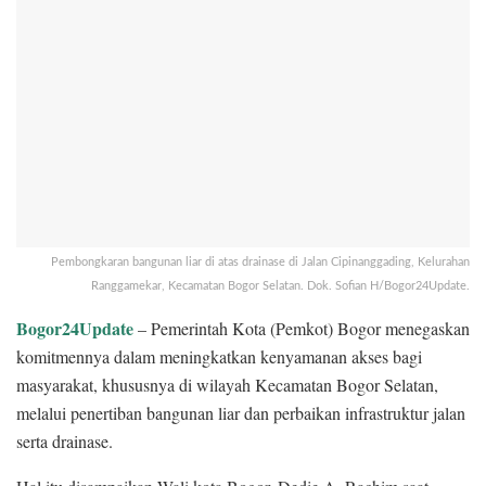
Pembongkaran bangunan liar di atas drainase di Jalan Cipinanggading, Kelurahan
Ranggamekar, Kecamatan Bogor Selatan. Dok. Sofian H/Bogor24Update.
Bogor24Update
– Pemerintah Kota (Pemkot) Bogor menegaskan
komitmennya dalam meningkatkan kenyamanan akses bagi
masyarakat, khususnya di wilayah Kecamatan Bogor Selatan,
melalui penertiban bangunan liar dan perbaikan infrastruktur jalan
serta drainase.