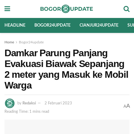
HEADLINE
BOGOR24UPDATE
CIANJUR24UPDATE
SU
Home
Bogor24update
Damkar Parung Panjang
Evakuasi Biawak Sepanjang
2 meter yang Masuk ke Mobil
Warga
by
Redaksi
2 Februari 2023
A
A
Reading Time: 1 mins read