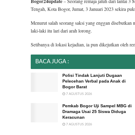
Bogor24update
– Seorang remaja jatuh dari lantai 3
Tengah, Kota Bogor, Jumat, 3 Januari 2023 sekira pu
Menurut salah seorang saksi yang enggan disebutkan n
laki-laki itu lari dari arah lorong.
Setibanya di lokasi kejadian, ia pun dikejutkan oleh re
BACA JUGA :
Polisi Tindak Lanjuti Dugaan
Pelecehan Verbal pada Anak di
Bogor Barat
7 AGUSTUS 2026
Pemkab Bogor Uji Sampel MBG di
Dramaga Usai 25 Siswa Diduga
Keracunan
7 AGUSTUS 2026