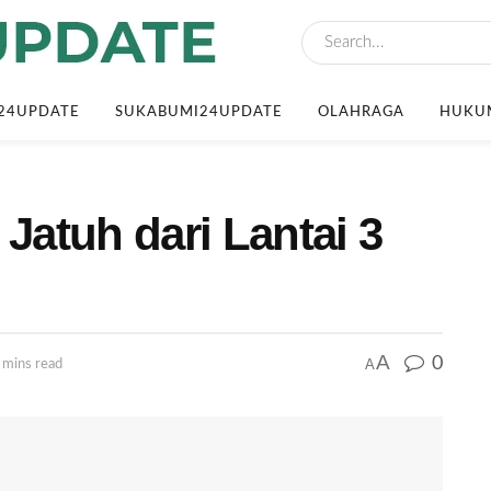
24UPDATE
SUKABUMI24UPDATE
OLAHRAGA
HUKUM
 Jatuh dari Lantai 3
A
0
A
 mins read