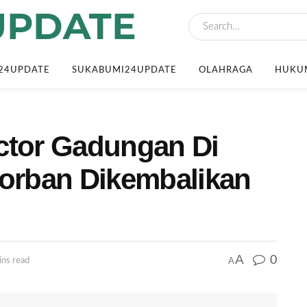
24UPDATE
SUKABUMI24UPDATE
OLAHRAGA
HUKUM
ctor Gadungan Di
Korban Dikembalikan
A
0
A
ins read