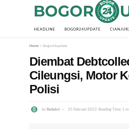
HEADLINE
BOGOR24UPDATE
CIANJUR
Home
Bogor24update
Diembat Debtcolle
Cileungsi, Motor 
Polisi
by
Redaksi
25 Februari 2023
Reading Time: 1 m