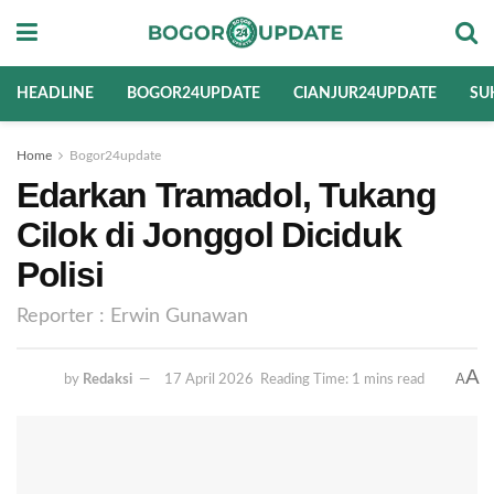
HEADLINE
BOGOR24UPDATE
CIANJUR24UPDATE
SU
Home
Bogor24update
Edarkan Tramadol, Tukang
Cilok di Jonggol Diciduk
Polisi
Reporter : Erwin Gunawan
A
A
by
Redaksi
17 April 2026
Reading Time: 1 mins read