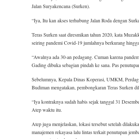
Jalan Suryakencana (Surken).
“Iya, Itu kan akses terhubung Jalan Roda dengan Surk
Teras Surken saat diresmikan tahun 2020, kata Muzakk
seiring pandemi Covid-19 jumlahnya berkurang hingga 
“Awalnya ada 30-an pedagang. Cuman karena pandemi
Gading dibuka sebagian pindah ke sana. Pas penutupan 
Sebelumnya, Kepala Dinas Koperasi, UMKM, Perdaga
Budiman mengatakan, pembongkaran Teras Surken dilak
“Iya kontraknya sudah habis sejak tanggal 31 Desembe
Atep waktu itu.
Atep juga menjelaskan, lokasi tersebut setelah dilak
manajemen rekayasa lalu lintas terkait penutupan jemb