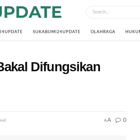
24UPDATE
SUKABUMI24UPDATE
OLAHRAGA
HUKUM
Bakal Difungsikan
A
0
A
read