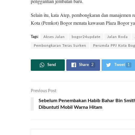
penggantian jembatan baru.
Selain itu, kata Atep, pembongkaran dan manajemen rek
Kota (Pemkot) Bogor menata kawasan Plaza Bogor ya
Tags:
Akses Jalan
bogor24update
Jalan Roda
Pembongkaran Teras Surken
Perumda PPJ Kota Bo
Send
Share
2
Tweet
1
Previous Post
Sebelum Penembakan Habib Bahar Bin Smit
Dibuntuti Mobil Warna Hitam