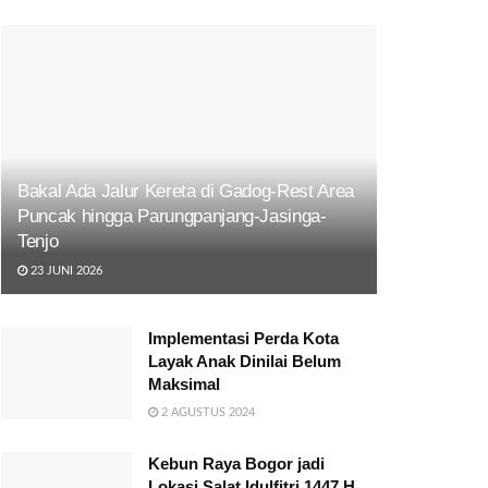
Bakal Ada Jalur Kereta di Gadog-Rest Area
Puncak hingga Parungpanjang-Jasinga-
Tenjo
23 JUNI 2026
Implementasi Perda Kota
Layak Anak Dinilai Belum
Maksimal
2 AGUSTUS 2024
Kebun Raya Bogor jadi
Lokasi Salat Idulfitri 1447 H,