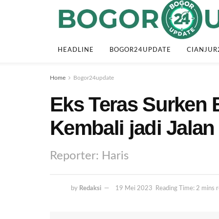
HEADLINE
BOGOR24UPDATE
CIANJUR
Home
Bogor24update
Eks Teras Surken 
Kembali jadi Jalan
Reporter: Haris
by
Redaksi
19 Mei 2023
Reading Time: 2 mins 