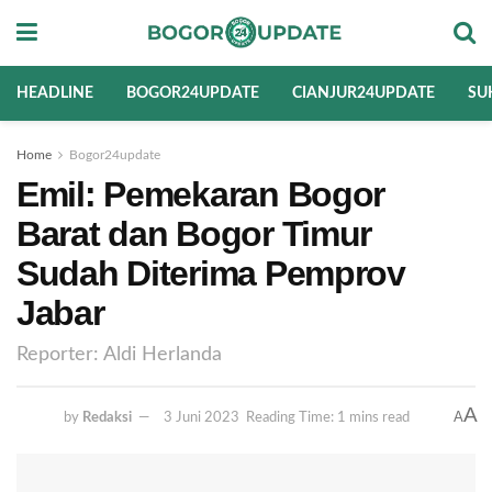
HEADLINE
BOGOR24UPDATE
CIANJUR24UPDATE
SU
Home
Bogor24update
Emil: Pemekaran Bogor
Barat dan Bogor Timur
Sudah Diterima Pemprov
Jabar
Reporter: Aldi Herlanda
A
A
by
Redaksi
3 Juni 2023
Reading Time: 1 mins read