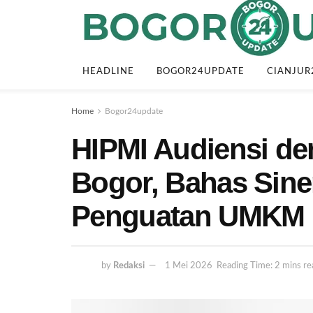
HEADLINE
BOGOR24UPDATE
CIANJUR
Home
Bogor24update
HIPMI Audiensi de
Bogor, Bahas Sine
Penguatan UMKM
by
Redaksi
1 Mei 2026
Reading Time: 2 mins re