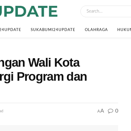
24UPDATE
SUKABUMI24UPDATE
OLAHRAGA
HUKUM
ngan Wali Kota
rgi Program dan
A
0
A
ad