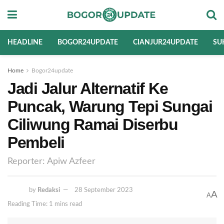
HEADLINE
BOGOR24UPDATE
CIANJUR24UPDATE
SU
Home
Bogor24update
Jadi Jalur Alternatif Ke
Puncak, Warung Tepi Sungai
Ciliwung Ramai Diserbu
Pembeli
Reporter: Apiw Azfeer
by
Redaksi
28 September 2023
A
A
Reading Time: 1 mins read