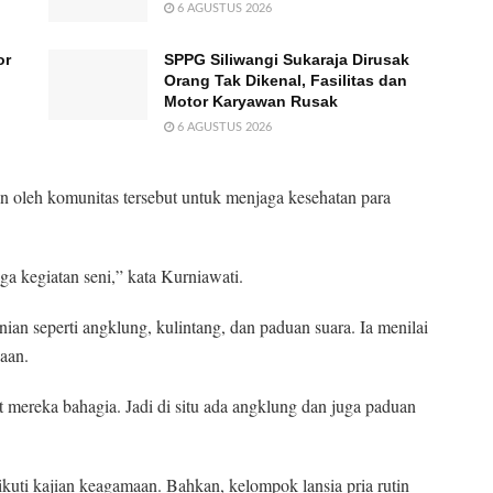
6 AGUSTUS 2026
or
SPPG Siliwangi Sukaraja Dirusak
Orang Tak Dikenal, Fasilitas dan
Motor Karyawan Rusak
6 AGUSTUS 2026
an oleh komunitas tersebut untuk menjaga kesehatan para
a kegiatan seni,” kata Kurniawati.
nian seperti angklung, kulintang, dan paduan suara. Ia menilai
aan.
t mereka bahagia. Jadi di situ ada angklung dan juga paduan
kuti kajian keagamaan. Bahkan, kelompok lansia pria rutin