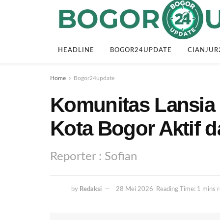
HEADLINE
BOGOR24UPDATE
CIANJUR
Home
Bogor24update
Komunitas Lansia
Kota Bogor Aktif d
Reporter : Sofian
by
Redaksi
28 Mei 2026
Reading Time: 1 mins 