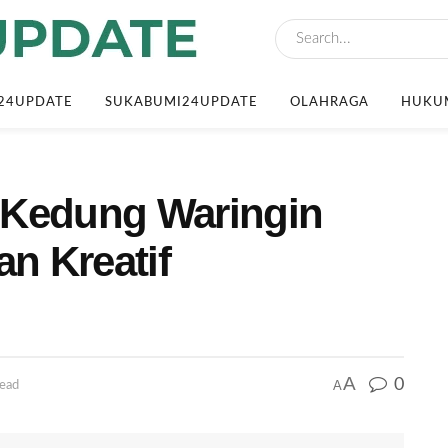
24UPDATE
SUKABUMI24UPDATE
OLAHRAGA
HUKUM
 Kedung Waringin
an Kreatif
A
0
A
read