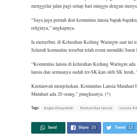
menggelar jalan pagi setiap hari minggu dengan menyu
“Saya juga pernah ikut komunitas lansia bapak-bapakn
religinya,” ungkapnya.
Ia menyebut, di Kelurahan Kedung Waringin saat ini me
Seluruh komunitas tersebut telah resmi memiliki Surat
“Komunitas lansia di kelurahan Kedung Waringin ada
lansia dan semuanya sudah ter-SK-kan oleh SK lurah, ”
Kurniawati menjelaskan, Komunitas Lansia Matahari be
Matahari ada 20 orang,” pungkasnya. (*)
Tags:
bogor24update
Komunitas lansia
Lansia K
Send
Share
20
Tweet
13