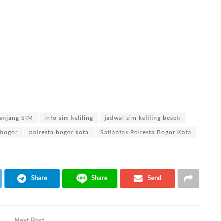
panjang SIM
info sim keliling
jadwal sim keliling besok
 bogor
polresta bogor kota
Satlantas Polresta Bogor Kota
Share
Share
Send
Next Post