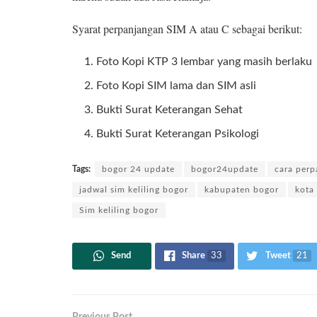
Syarat perpanjangan SIM A atau C sebagai berikut:
Foto Kopi KTP 3 lembar yang masih berlaku
Foto Kopi SIM lama dan SIM asli
Bukti Surat Keterangan Sehat
Bukti Surat Keterangan Psikologi
Tags:
bogor 24 update
bogor24update
cara per
jadwal sim keliling bogor
kabupaten bogor
kota
Sim keliling bogor
Send
Share
33
Tweet
21
Previous Post