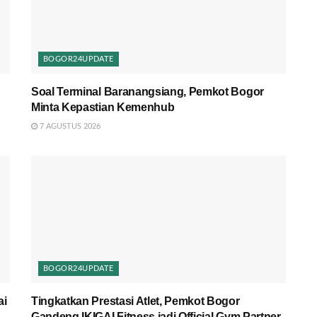
BOGOR24UPDATE
Soal Terminal Baranangsiang, Pemkot Bogor
Minta Kepastian Kemenhub
7 AGUSTUS 2026
BOGOR24UPDATE
ai
Tingkatkan Prestasi Atlet, Pemkot Bogor
Gandeng IKIGAI Fitness jadi Official Gym Partner