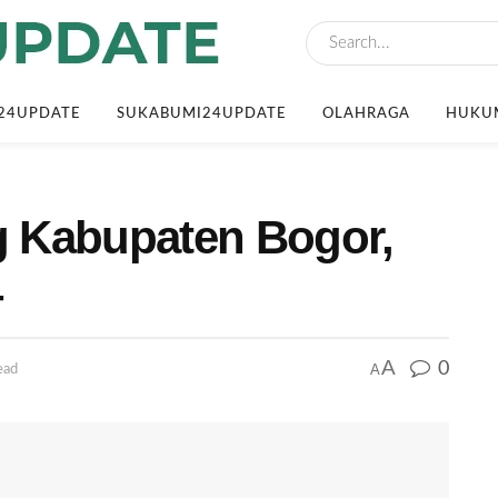
24UPDATE
SUKABUMI24UPDATE
OLAHRAGA
HUKUM
ng Kabupaten Bogor,
4
A
0
A
ead