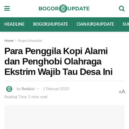
HEADLINE
BOGOR24UPDATE
CIANJUR24UPDATE
SU
Home
Bogor24update
Para Penggila Kopi Alami
dan Penghobi Olahraga
Ekstrim Wajib Tau Desa Ini
by
Redaksi
1 Februari 2023
A
A
Reading Time: 2 mins read