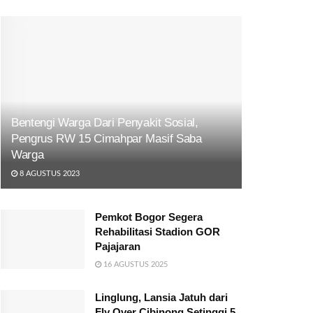
Bentengi Warga Dari Penyakit Sosial,
Pengrus RW 15 Cimahpar Masif Saba
Warga
8 AGUSTUS 2023
Pemkot Bogor Segera
Rehabilitasi Stadion GOR
Pajajaran
16 AGUSTUS 2025
Linglung, Lansia Jatuh dari
Fly Over Cibinong Setinggi 5