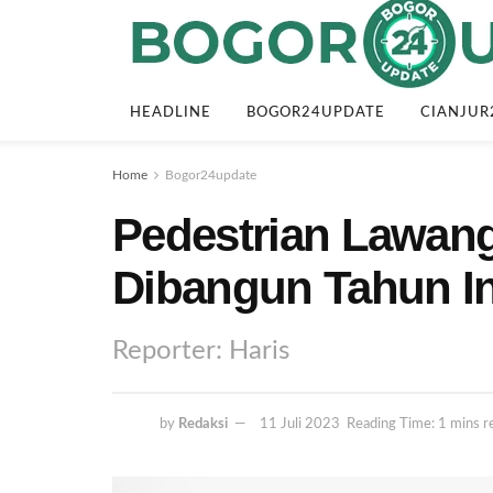
HEADLINE
BOGOR24UPDATE
CIANJUR
Home
Bogor24update
Pedestrian Lawang
Dibangun Tahun In
Reporter: Haris
by
Redaksi
11 Juli 2023
Reading Time: 1 mins r