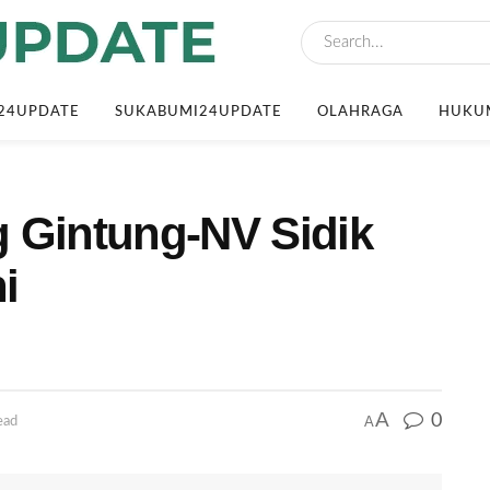
24UPDATE
SUKABUMI24UPDATE
OLAHRAGA
HUKUM
 Gintung-NV Sidik
i
A
0
A
ead