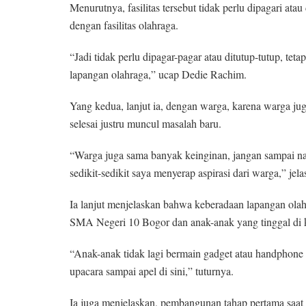
Menurutnya, fasilitas tersebut tidak perlu dipagari ata
dengan fasilitas olahraga.
“Jadi tidak perlu dipagar-pagar atau ditutup-tutup, tet
lapangan olahraga,” ucap Dedie Rachim.
Yang kedua, lanjut ia, dengan warga, karena warga j
selesai justru muncul masalah baru.
“Warga juga sama banyak keinginan, jangan sampai na
sedikit-sedikit saya menyerap aspirasi dari warga,” jela
Ia lanjut menjelaskan bahwa keberadaan lapangan olahr
SMA Negeri 10 Bogor dan anak-anak yang tinggal di 
“Anak-anak tidak lagi bermain gadget atau handphone me
upacara sampai apel di sini,” tuturnya.
Ia juga menjelaskan, pembangunan tahap pertama saat in