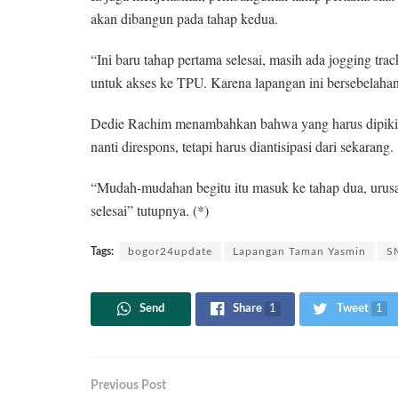
akan dibangun pada tahap kedua.
“Ini baru tahap pertama selesai, masih ada jogging tra
untuk akses ke TPU. Karena lapangan ini bersebelaha
Dedie Rachim menambahkan bahwa yang harus dipikirk
nanti direspons, tetapi harus diantisipasi dari sekarang.
“Mudah-mudahan begitu itu masuk ke tahap dua, urusan-u
selesai” tutupnya. (*)
Tags:
bogor24update
Lapangan Taman Yasmin
S
Send
Share
1
Tweet
1
Previous Post