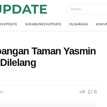
24UPDATE
SUKABUMI24UPDATE
OLAHRAGA
HUKUM
angan Taman Yasmin
Dilelang
A
0
A
ead