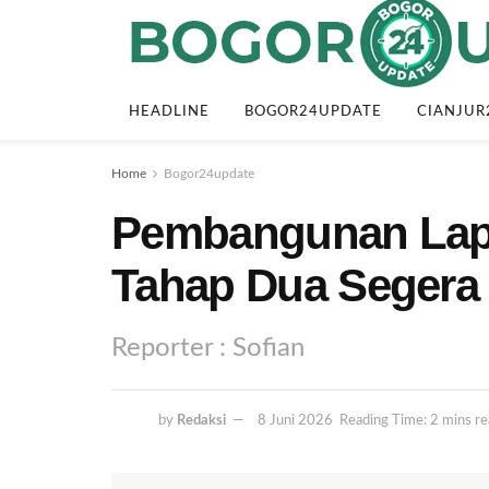
HEADLINE
BOGOR24UPDATE
CIANJUR
Home
Bogor24update
Pembangunan Lap
Tahap Dua Segera 
Reporter : Sofian
by
Redaksi
8 Juni 2026
Reading Time: 2 mins r