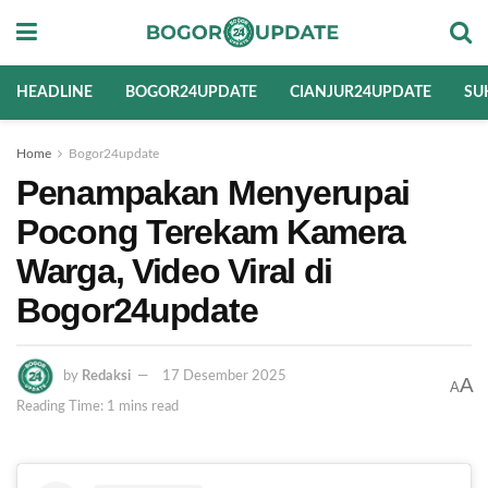
HEADLINE
BOGOR24UPDATE
CIANJUR24UPDATE
SU
Home
Bogor24update
Penampakan Menyerupai
Pocong Terekam Kamera
Warga, Video Viral di
Bogor24update
by
Redaksi
17 Desember 2025
A
A
Reading Time: 1 mins read