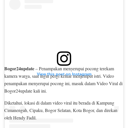
Bogor24update
– Penampakan menyerupai pocong terekam
View this post on Instagram
kamera warga, saat ingin pergi keluar menjemput istri. Video
penampakan menyerupai pocong ini, masuk dalam Video Viral di
Bogor24update kali ini.
Diketahui, lokasi di dalam video viral itu berada di Kampung
Cimanengah, Cipaku, Bogor Selatan, Kota Bogor, dan direkan
oleh Hendy Fadil.