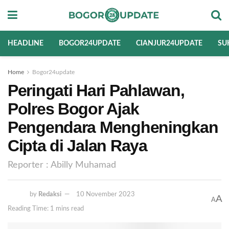
HEADLINE
BOGOR24UPDATE
CIANJUR24UPDATE
SU
Home
Bogor24update
Peringati Hari Pahlawan,
Polres Bogor Ajak
Pengendara Mengheningkan
Cipta di Jalan Raya
Reporter : Abilly Muhamad
by
Redaksi
10 November 2023
A
A
Reading Time: 1 mins read