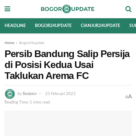
HEADLINE
BOGOR24UPDATE
CIANJUR24UPDATE
SU
Home
Bogor24update
Persib Bandung Salip Persija
di Posisi Kedua Usai
Taklukan Arema FC
by
Redaksi
23 Februari 2023
A
A
Reading Time: 1 mins read