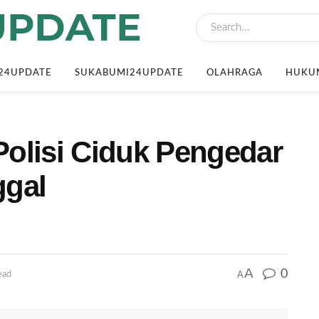
24UPDATE
SUKABUMI24UPDATE
OLAHRAGA
HUKUM
olisi Ciduk Pengedar
ggal
A
0
A
ead