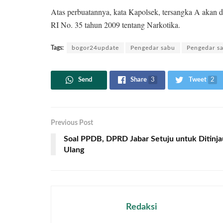
Atas perbuatannya, kata Kapolsek, tersangka A akan di
RI No. 35 tahun 2009 tentang Narkotika.
Tags:
bogor24update
Pengedar sabu
Pengedar s
Send
Share
3
Tweet
2
Previous Post
Soal PPDB, DPRD Jabar Setuju untuk Ditinja
Ulang
Redaksi