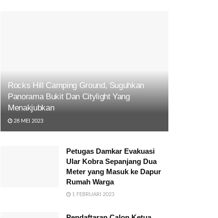
Rocks Hill Camping Ground, Suguhkan
Panorama Bukit Dan Citylight Yang
Menakjubkan
28 MEI 2023
Petugas Damkar Evakuasi
Ular Kobra Sepanjang Dua
Meter yang Masuk ke Dapur
Rumah Warga
1 FEBRUARI 2023
Pendaftaran Calon Ketua