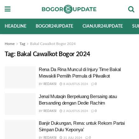
HEADLINE
BOGOR24UPDATE
CIANJUR24UPDATE
SU
Home
Tag
Bakal Cawalkot Bogor 2024
Tag:
Bakal Cawalkot Bogor 2024
Rena Da Rina Muncul di Injury Time Bakal
Mewakili Pemilih Pemula di Pilwalkot
BY
REDAKSI
8 AGUSTUS 2024
0
Jenal Mutaqin Berpeluang Bersaing atau
Bersanding dengan Dedie Rachim
BY
REDAKSI
2 AGUSTUS 2024
0
Banjir Dukungan, Rena: untuk Rekom Partai
Simpan Dulu ‘Keponya’
BY
REDAKSI
31 JULI 2024
0