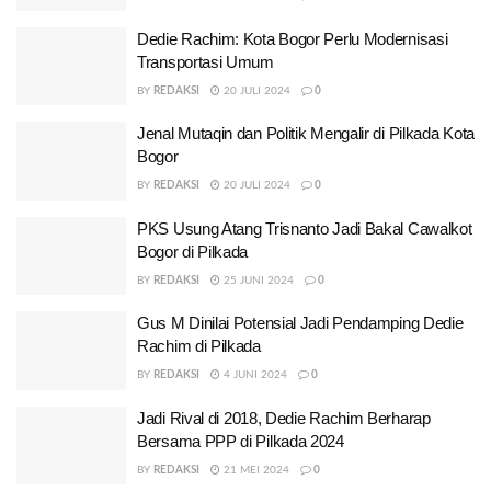
Dedie Rachim: Kota Bogor Perlu Modernisasi
Transportasi Umum
BY
REDAKSI
20 JULI 2024
0
Jenal Mutaqin dan Politik Mengalir di Pilkada Kota
Bogor
BY
REDAKSI
20 JULI 2024
0
PKS Usung Atang Trisnanto Jadi Bakal Cawalkot
Bogor di Pilkada
BY
REDAKSI
25 JUNI 2024
0
Gus M Dinilai Potensial Jadi Pendamping Dedie
Rachim di Pilkada
BY
REDAKSI
4 JUNI 2024
0
Jadi Rival di 2018, Dedie Rachim Berharap
Bersama PPP di Pilkada 2024
BY
REDAKSI
21 MEI 2024
0