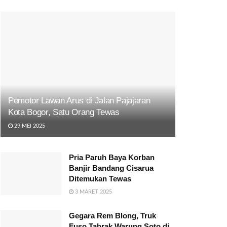
Pemotor Lawan Arus di Jalan Pajajaran
Kota Bogor, Satu Orang Tewas
29 MEI 2025
Pria Paruh Baya Korban
Banjir Bandang Cisarua
Ditemukan Tewas
3 MARET 2025
Gegara Rem Blong, Truk
Fuso Tabrak Warung Soto di