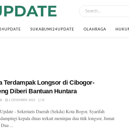
24UPDATE
SUKABUMI24UPDATE
OLAHRAGA
HUKUM
 Terdampak Longsor di Cibogor-
ng Diberi Bantuan Huntara
SI
2 DESEMBER 2023
0
pdate - Sekretaris Daerah (Sekda) Kota Bogor, Syarifah
idampingi kepala dinas terkait meninjau dua titik longsor, Jumat
 Dua ...