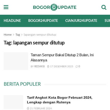
HEADLINE
BOGOR24UPDATE
CIANJUR24UPDATE
SU
Home
Tag
lapangan sempur ditutup
Tag:
lapangan sempur ditutup
Taman Sempur Bakal Ditutup 2 Bulan, Ini
Alasannya
BY
REDAKSI
17 DESEMBER 2025
0
BERITA POPULER
Tarif Angkot Kota Bogor Februari 2024,
Lengkap dengan Rutenya
21 FEBRUARI 2024