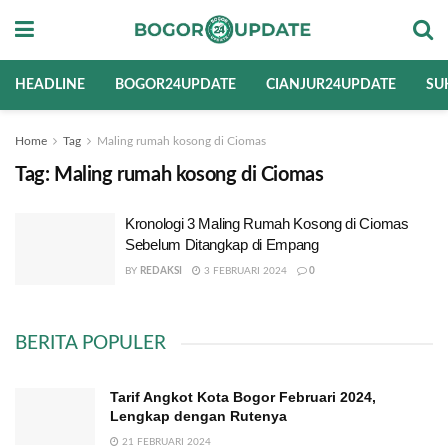
HEADLINE
BOGOR24UPDATE
CIANJUR24UPDATE
SU
Home
Tag
Maling rumah kosong di Ciomas
Tag:
Maling rumah kosong di Ciomas
Kronologi 3 Maling Rumah Kosong di Ciomas
Sebelum Ditangkap di Empang
BY
REDAKSI
3 FEBRUARI 2024
0
BERITA POPULER
Tarif Angkot Kota Bogor Februari 2024,
Lengkap dengan Rutenya
21 FEBRUARI 2024