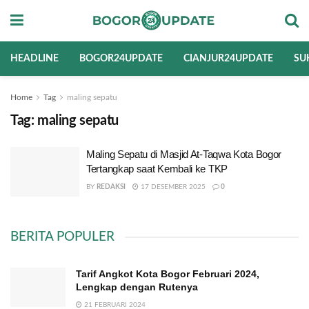
HEADLINE
BOGOR24UPDATE
CIANJUR24UPDATE
SU
Home
Tag
maling sepatu
Tag:
maling sepatu
Maling Sepatu di Masjid At-Taqwa Kota Bogor
Tertangkap saat Kembali ke TKP
BY
REDAKSI
17 DESEMBER 2025
0
BERITA POPULER
Tarif Angkot Kota Bogor Februari 2024,
Lengkap dengan Rutenya
21 FEBRUARI 2024