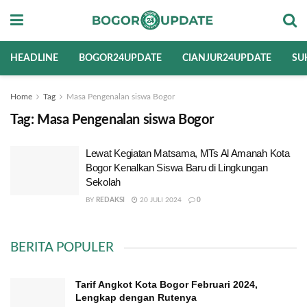
HEADLINE
BOGOR24UPDATE
CIANJUR24UPDATE
SU
Home
Tag
Masa Pengenalan siswa Bogor
Tag:
Masa Pengenalan siswa Bogor
Lewat Kegiatan Matsama, MTs Al Amanah Kota
Bogor Kenalkan Siswa Baru di Lingkungan
Sekolah
BY
REDAKSI
20 JULI 2024
0
BERITA POPULER
Tarif Angkot Kota Bogor Februari 2024,
Lengkap dengan Rutenya