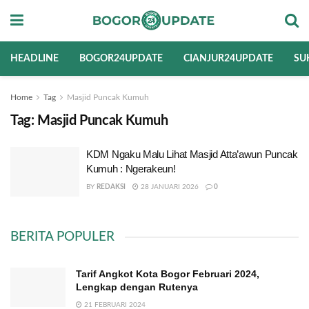
HEADLINE
BOGOR24UPDATE
CIANJUR24UPDATE
SU
Home
Tag
Masjid Puncak Kumuh
Tag:
Masjid Puncak Kumuh
KDM Ngaku Malu Lihat Masjid Atta’awun Puncak
Kumuh : Ngerakeun!
BY
REDAKSI
28 JANUARI 2026
0
BERITA POPULER
Tarif Angkot Kota Bogor Februari 2024,
Lengkap dengan Rutenya
21 FEBRUARI 2024