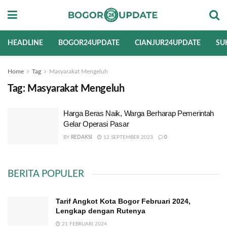
HEADLINE
BOGOR24UPDATE
CIANJUR24UPDATE
SU
Home
Tag
Masyarakat Mengeluh
Tag:
Masyarakat Mengeluh
Harga Beras Naik, Warga Berharap Pemerintah
Gelar Operasi Pasar
BY
REDAKSI
12 SEPTEMBER 2023
0
BERITA POPULER
Tarif Angkot Kota Bogor Februari 2024,
Lengkap dengan Rutenya
21 FEBRUARI 2024