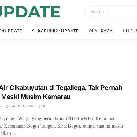
24UPDATE
SUKABUMI24UPDATE
OLAHRAGA
HUKUM
Air Cikabuyutan di Tegallega, Tak Pernah
t Meski Musim Kemarau
SI
5 AGUSTUS 2023
0
Update - Warga yang bermukim di RT04 RW05, Kelurahan
a, Kecamatan Bogor Tengah, Kota Bogor, sampai saat ini masih
tkan ...