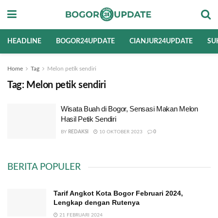
HEADLINE
BOGOR24UPDATE
CIANJUR24UPDATE
SU
Home
Tag
Melon petik sendiri
Tag:
Melon petik sendiri
Wisata Buah di Bogor, Sensasi Makan Melon
Hasil Petik Sendiri
BY
REDAKSI
10 OKTOBER 2023
0
BERITA POPULER
Tarif Angkot Kota Bogor Februari 2024,
Lengkap dengan Rutenya
21 FEBRUARI 2024