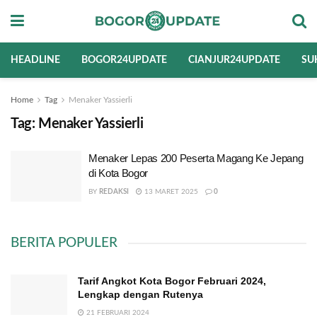
HEADLINE
BOGOR24UPDATE
CIANJUR24UPDATE
SU
Home
Tag
Menaker Yassierli
Tag:
Menaker Yassierli
Menaker Lepas 200 Peserta Magang Ke Jepang
di Kota Bogor
BY
REDAKSI
13 MARET 2025
0
BERITA POPULER
Tarif Angkot Kota Bogor Februari 2024,
Lengkap dengan Rutenya
21 FEBRUARI 2024