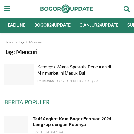
HEADLINE
BOGOR24UPDATE
CIANJUR24UPDATE
SU
Home
Tag
Mencuri
Tag:
Mencuri
Kepergok Warga Spesialis Pencurian di
Minimarket Ini Masuk Bui
BY
REDAKSI
17 DESEMBER 2025
0
BERITA POPULER
Tarif Angkot Kota Bogor Februari 2024,
Lengkap dengan Rutenya
21 FEBRUARI 2024