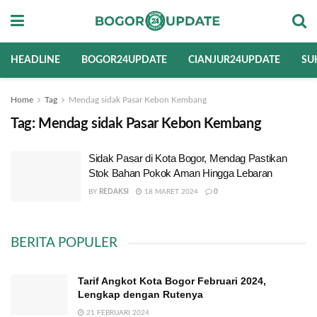
HEADLINE
BOGOR24UPDATE
CIANJUR24UPDATE
SU
Home
Tag
Mendag sidak Pasar Kebon Kembang
Tag:
Mendag sidak Pasar Kebon Kembang
Sidak Pasar di Kota Bogor, Mendag Pastikan
Stok Bahan Pokok Aman Hingga Lebaran
BY
REDAKSI
18 MARET 2024
0
BERITA POPULER
Tarif Angkot Kota Bogor Februari 2024,
Lengkap dengan Rutenya
21 FEBRUARI 2024