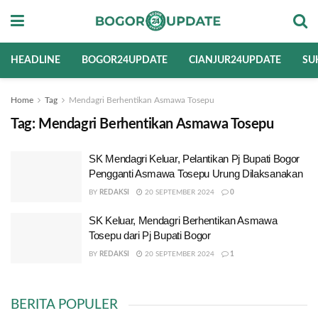
HEADLINE
BOGOR24UPDATE
CIANJUR24UPDATE
SU
Home
Tag
Mendagri Berhentikan Asmawa Tosepu
Tag:
Mendagri Berhentikan Asmawa Tosepu
SK Mendagri Keluar, Pelantikan Pj Bupati Bogor
Pengganti Asmawa Tosepu Urung Dilaksanakan
BY
REDAKSI
20 SEPTEMBER 2024
0
SK Keluar, Mendagri Berhentikan Asmawa
Tosepu dari Pj Bupati Bogor
BY
REDAKSI
20 SEPTEMBER 2024
1
BERITA POPULER