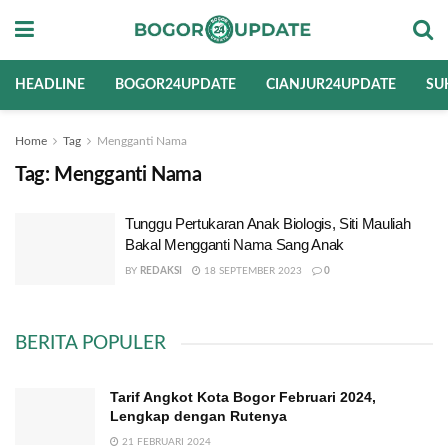
HEADLINE
BOGOR24UPDATE
CIANJUR24UPDATE
SU
Home
Tag
Mengganti Nama
Tag:
Mengganti Nama
Tunggu Pertukaran Anak Biologis, Siti Mauliah
Bakal Mengganti Nama Sang Anak
BY
REDAKSI
18 SEPTEMBER 2023
0
BERITA POPULER
Tarif Angkot Kota Bogor Februari 2024,
Lengkap dengan Rutenya
21 FEBRUARI 2024