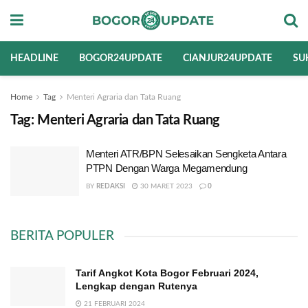
HEADLINE
BOGOR24UPDATE
CIANJUR24UPDATE
SU
Home
Tag
Menteri Agraria dan Tata Ruang
Tag:
Menteri Agraria dan Tata Ruang
Menteri ATR/BPN Selesaikan Sengketa Antara
PTPN Dengan Warga Megamendung
BY
REDAKSI
30 MARET 2023
0
BERITA POPULER
Tarif Angkot Kota Bogor Februari 2024,
Lengkap dengan Rutenya
21 FEBRUARI 2024