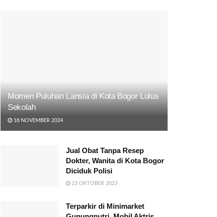
Momen Puluhan Lansia di Kota Bogor Lulus
Sekolah
18 NOVEMBER 2024
Jual Obat Tanpa Resep
Dokter, Wanita di Kota Bogor
Diciduk Polisi
23 OKTOBER 2023
Terparkir di Minimarket
Gunungputri, Mobil Aktris