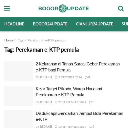
HEADLINE
BOGOR24UPDATE
CIANJUR24UPDATE
SU
Home
Tag
Perekaman e-KTP pemula
Tag:
Perekaman e-KTP pemula
2 Kelurahan di Tanah Sareal Geber Perekaman
e-KTP bagi Pemula
BY
REDAKSI
3 OKTOBER 2024
0
Kejar Target Pilkada, Warga Harjasari
Perekaman e-KTP Pemula
BY
REDAKSI
27 SEPTEMBER 2024
0
Disdukcapil Gencarkan Jemput Bola Perekaman
e-KTP
BY
REDAKSI
10 SEPTEMBER 2024
0