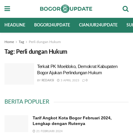
HEADLINE
BOGOR24UPDATE
CIANJUR24UPDATE
SU
Home
Tag
Perli dungan Hukum
Tag:
Perli dungan Hukum
Terkait PK Moeldoko, Demokrat Kabupaten
Bogor Ajukan Perlindungan Hukum
BY
REDAKSI
3 APRIL 2023
0
BERITA POPULER
Tarif Angkot Kota Bogor Februari 2024,
Lengkap dengan Rutenya
21 FEBRUARI 2024