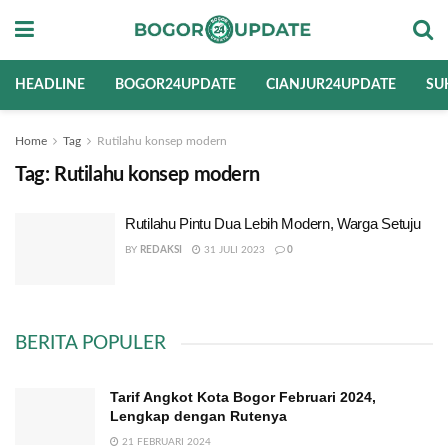
HEADLINE
BOGOR24UPDATE
CIANJUR24UPDATE
SU
Home
Tag
Rutilahu konsep modern
Tag:
Rutilahu konsep modern
Rutilahu Pintu Dua Lebih Modern, Warga Setuju
BY
REDAKSI
31 JULI 2023
0
BERITA POPULER
Tarif Angkot Kota Bogor Februari 2024,
Lengkap dengan Rutenya
21 FEBRUARI 2024