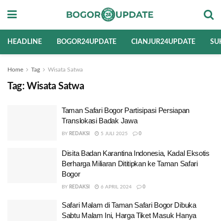
HEADLINE
BOGOR24UPDATE
CIANJUR24UPDATE
SU
Home
Tag
Wisata Satwa
Tag:
Wisata Satwa
Taman Safari Bogor Partisipasi Persiapan
Translokasi Badak Jawa
BY
REDAKSI
5 JULI 2025
0
Disita Badan Karantina Indonesia, Kadal Eksotis
Berharga Miliaran Dititipkan ke Taman Safari
Bogor
BY
REDAKSI
6 APRIL 2024
0
Safari Malam di Taman Safari Bogor Dibuka
Sabtu Malam Ini, Harga Tiket Masuk Hanya