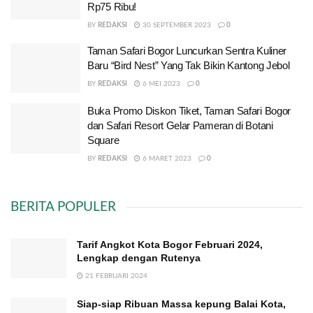
Rp75 Ribu!
BY
REDAKSI
30 SEPTEMBER 2023
0
Taman Safari Bogor Luncurkan Sentra Kuliner
Baru “Bird Nest” Yang Tak Bikin Kantong Jebol
BY
REDAKSI
6 MEI 2023
0
Buka Promo Diskon Tiket, Taman Safari Bogor
dan Safari Resort Gelar Pameran di Botani
Square
BY
REDAKSI
6 MARET 2023
0
BERITA POPULER
Tarif Angkot Kota Bogor Februari 2024,
Lengkap dengan Rutenya
21 FEBRUARI 2024
Siap-siap Ribuan Massa kepung Balai Kota,