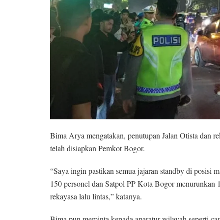
Bima Arya mengatakan, penutupan Jalan Otista dan rek
telah disiapkan Pemkot Bogor.
“Saya ingin pastikan semua jajaran standby di posis
150 personel dan Satpol PP Kota Bogor menurunkan 1
rekayasa lalu lintas,” katanya.
Bima pun meminta kepada aparatur wilayah seperti cam