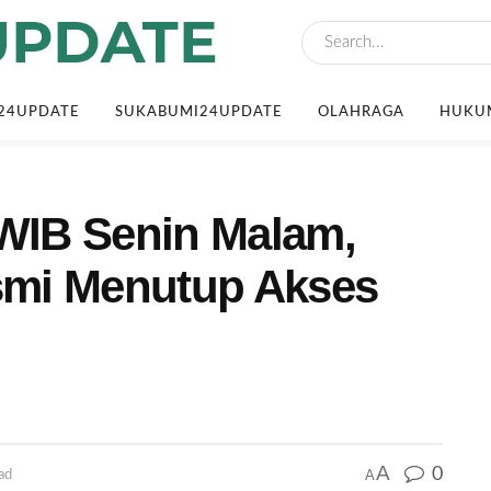
24UPDATE
SUKABUMI24UPDATE
OLAHRAGA
HUKUM
 WIB Senin Malam,
mi Menutup Akses
A
0
A
ad