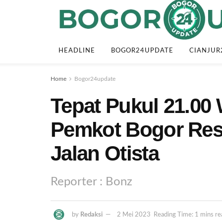
HEADLINE
BOGOR24UPDATE
CIANJUR
Home
Bogor24update
Tepat Pukul 21.00
Pemkot Bogor Res
Jalan Otista
Reporter : Bonz
by
Redaksi
2 Mei 2023
Reading Time: 1 mins re