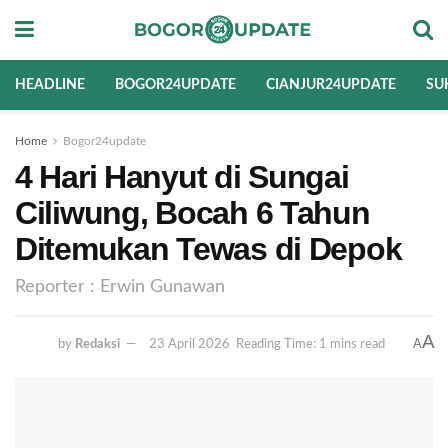
HEADLINE
BOGOR24UPDATE
CIANJUR24UPDATE
SU
Home
Bogor24update
4 Hari Hanyut di Sungai
Ciliwung, Bocah 6 Tahun
Ditemukan Tewas di Depok
Reporter : Erwin Gunawan
A
A
by
Redaksi
23 April 2026
Reading Time: 1 mins read