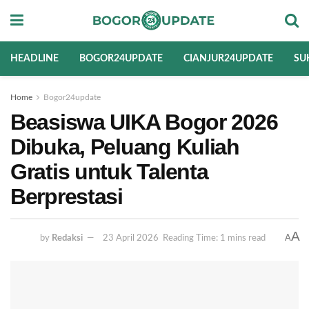
HEADLINE
BOGOR24UPDATE
CIANJUR24UPDATE
SU
Home
Bogor24update
Beasiswa UIKA Bogor 2026
Dibuka, Peluang Kuliah
Gratis untuk Talenta
Berprestasi
A
A
by
Redaksi
23 April 2026
Reading Time: 1 mins read