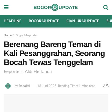
HEADLINE
BOGOR24UPDATE
CIANJUR24UPDATE
SU
Home
Bogor24update
Berenang Bareng Teman di
Kali Pesanggrahan, Seorang
Bocah Tewas Tenggelam
Reporter : Aldi Herlanda
A
A
by
Redaksi
16 Juni 2023
Reading Time: 1 mins read