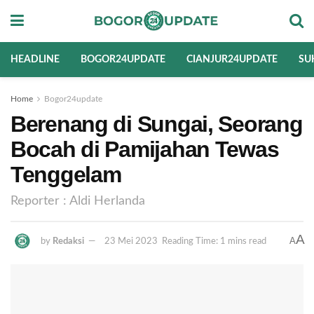
HEADLINE
BOGOR24UPDATE
CIANJUR24UPDATE
SU
Home
Bogor24update
Berenang di Sungai, Seorang
Bocah di Pamijahan Tewas
Tenggelam
Reporter : Aldi Herlanda
A
A
by
Redaksi
23 Mei 2023
Reading Time: 1 mins read