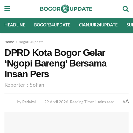
HEADLINE
BOGOR24UPDATE
CIANJUR24UPDATE
SU
Home
Bogor24update
DPRD Kota Bogor Gelar
‘Ngopi Bareng’ Bersama
Insan Pers
Reporter : Sofian
A
A
by
Redaksi
29 April 2026
Reading Time: 1 mins read