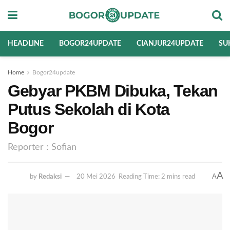
HEADLINE
BOGOR24UPDATE
CIANJUR24UPDATE
SU
Home
Bogor24update
Gebyar PKBM Dibuka, Tekan
Putus Sekolah di Kota
Bogor
Reporter : Sofian
A
A
by
Redaksi
20 Mei 2026
Reading Time: 2 mins read