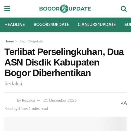
HEADLINE
BOGOR24UPDATE
CIANJUR24UPDATE
SU
Home
Bogor24update
Terlibat Perselingkuhan, Dua
ASN Disdik Kabupaten
Bogor Diberhentikan
Redaksi
by
Redaksi
21 Desember 2025
A
A
Reading Time: 1 mins read