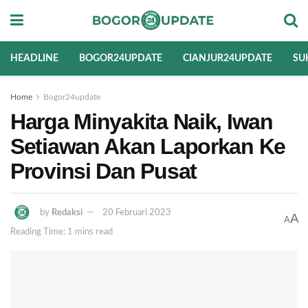
HEADLINE
BOGOR24UPDATE
CIANJUR24UPDATE
SU
Home
Bogor24update
Harga Minyakita Naik, Iwan
Setiawan Akan Laporkan Ke
Provinsi Dan Pusat
by
Redaksi
20 Februari 2023
A
A
Reading Time: 1 mins read