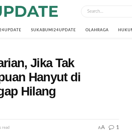
24UPDATE
SUKABUMI24UPDATE
OLAHRAGA
HUKUM
rian, Jika Tak
puan Hanyut di
gap Hilang
A
1
A
s read