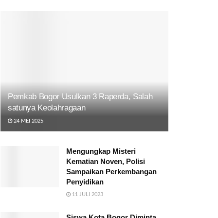
Pemkab Bogor Usulkan 3 Raperda, Salah
satunya Keolahragaan
24 MEI 2025
Mengungkap Misteri
Kematian Noven, Polisi
Sampaikan Perkembangan
Penyidikan
11 JULI 2023
Siswa Kota Bogor Diminta