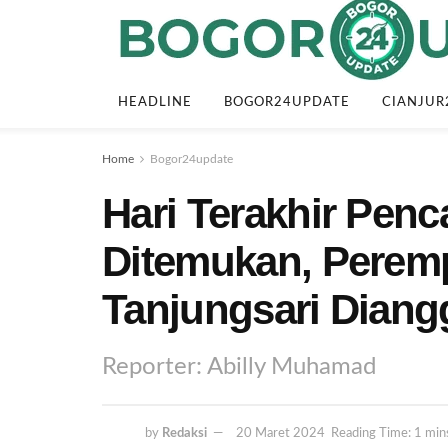
HEADLINE
BOGOR24UPDATE
CIANJUR
Home
Bogor24update
Hari Terakhir Penca
Ditemukan, Perem
Tanjungsari Diang
Reporter: Abilly Muhamad
by
Redaksi
20 Maret 2024
Reading Time: 1 min