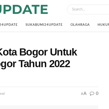
24UPDATE
SUKABUMI24UPDATE
OLAHRAGA
HUKUM
Kota Bogor Untuk
ogor Tahun 2022
A
0
A
read