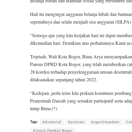
Belanja Hibah dan Bantuan Sosial yang bersumber dar
Hali itu mengingat anggaran belanja hibah dan bantuan 
sepenuhnya dan selalu menjadi sisa anggaran (SILPA)
“Semoga apa yang kita kerjakan hari ini dapat memb
dikemudian hari. Demikian atas perhatiannya Kami uc
Terpisah, Wali Kota Bogor, Bima Arya menyampaikan t
Pansus DPRD Kota Bogor, yang telah memberikan catat
28 koreksi terhadap penyelenggaraan urusan desentra
dilaksanakan sepanjang tahun 2022.
“Kedepan, perlu terus kita perkuat komitmen pemban
Pemerintah Daerah yang semakin partisipatif serta ada
tutup Bima.(*)
Tags:
Advetorial
Apresiasi
bogor24update
Ca
Kinerja Pemkot Bogor