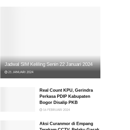
Jadwal SIM Keliling Senin 22 Januari 2024
21 JANUARI 2024
Real Count KPU, Gerindra
Perkasa PDIP Kabupaten
Bogor Disalip PKB
16 FEBRUARI 2024
Aksi Curanmor di Empang
Terekam CCTV, Pelaku Gasak